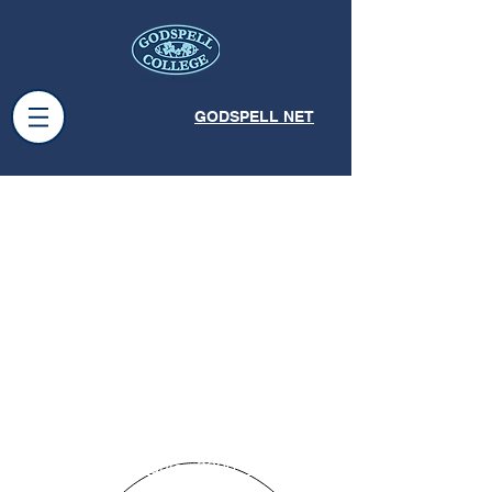
GODSPELL NET
Autopista Panamericana
KM 41 - Ramal Rilar
Las Caléndulas 2600 - Del Viso