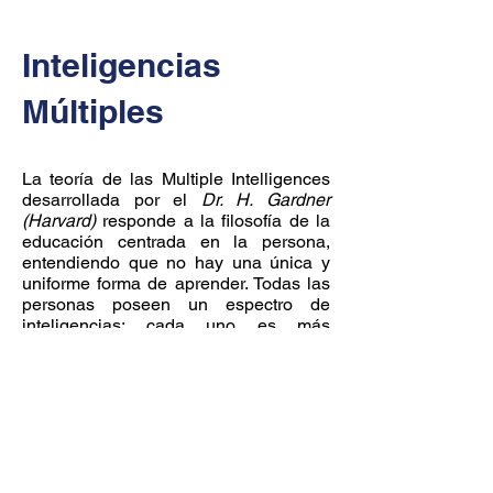
Inteligencias
Múltiples
La teoría de las Multiple Intelligences
desarrollada por el
Dr. H. Gardner
(Harvard)
responde a la filosofía de la
educación centrada en la persona,
entendiendo que no hay una única y
uniforme forma de aprender. Todas las
personas poseen un espectro de
inteligencias; cada uno es más
eminente en unas que en otras y se
combinan y usan de diferentes
maneras.
De esta manera no es "más inteligente"
aquel que es bueno en las
matemáticas y lenguas solamente. Ser
un excelente deportista es ser