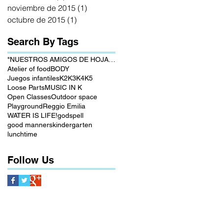
noviembre de 2015
(1)
1 entrada
octubre de 2015
(1)
1 entrada
Search By Tags
"NUESTROS AMIGOS DE HOJAS VERDES"
Atelier of food
BODY
Juegos infantiles
K2
K3
K4
K5
Loose Parts
MUSIC IN K
Open Classes
Outdoor space
Playground
Reggio Emilia
WATER IS LIFE!
godspell
good manners
kindergarten
lunchtime
Follow Us