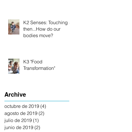
Veins
K2 Senses: Touching &
then...How do our
bodies move?
K3 "Food
Transformation"
Archive
octubre de 2019
(4)
4 entradas
agosto de 2019
(2)
2 entradas
julio de 2019
(1)
1 entrada
junio de 2019
(2)
2 entradas