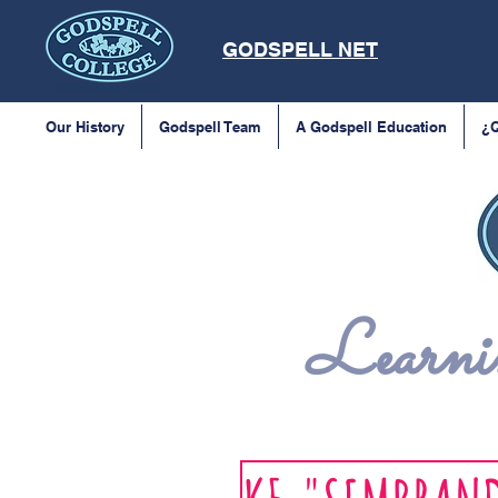
GODSPELL NET
Our History
Godspell Team
A Godspell Education
¿Q
Learnin