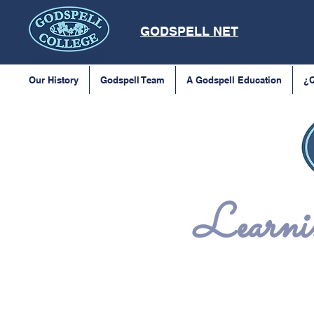
GODSPELL NET
Our History
Godspell Team
A Godspell Education
¿Q
Learnin