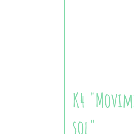
K4 "Movimi
sol"