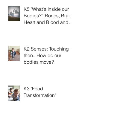
K5 "What's Inside our
Bodies?": Bones, Brain,
Heart and Blood and
Veins
K2 Senses: Touching &
then...How do our
bodies move?
K3 "Food
Transformation"