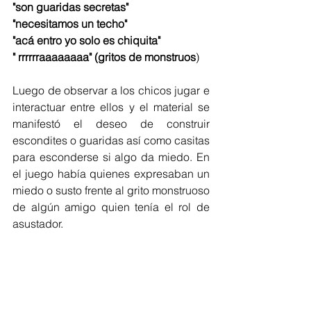
"son guaridas secretas"
"necesitamos un techo"
"acá entro yo solo es chiquita"
" rrrrrraaaaaaaa" (gritos de monstruos
)
Luego de observar a los chicos jugar e 
interactuar entre ellos y el material se 
manifestó el deseo de construir 
escondites o guaridas así como casitas 
para esconderse si algo da miedo. En 
el juego había quienes expresaban un 
miedo o susto frente al grito monstruoso 
de algún amigo quien tenía el rol de 
asustador.