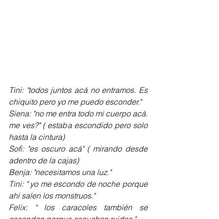
Tini: "todos juntos acá no entramos. Es 
chiquito pero yo me puedo esconder."
Siena: "no me entra todo mi cuerpo acá. 
me ves?" ( estaba escondido pero solo 
hasta la cintura)
Sofi: "es oscuro acá" ( mirando desde 
adentro de la cajas)
Benja: "necesitamos una luz."
Tini: " yo me escondo de noche porque 
ahí salen los monstruos."
Felix: " los caracoles también se 