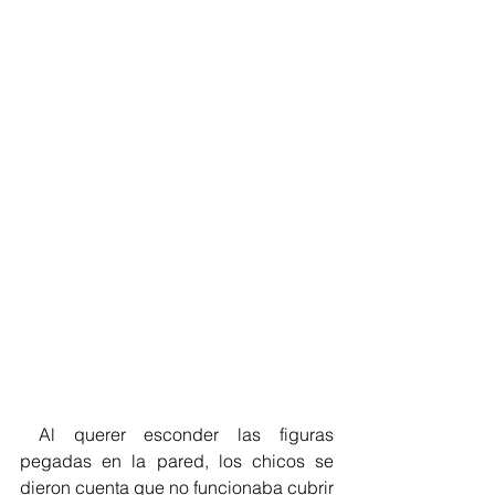
 Al querer esconder las figuras 
pegadas en la pared, los chicos se 
dieron cuenta que no funcionaba cubrir 