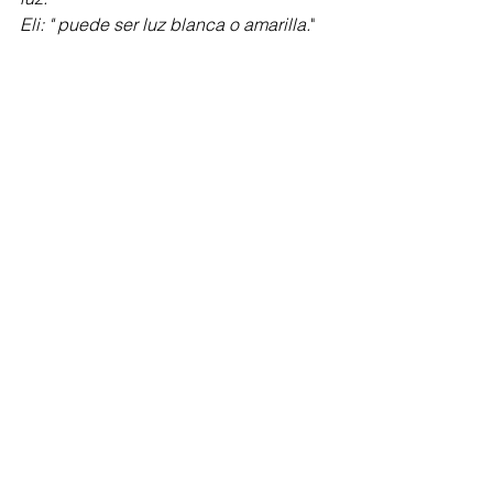
Eli: " puede ser luz blanca o amarilla.
"