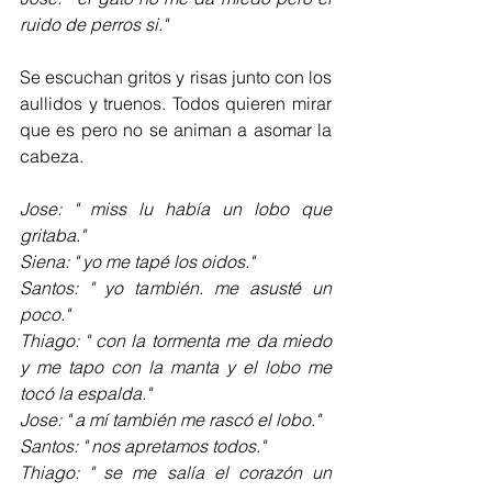
ruido de perros si."
Se escuchan gritos y risas junto con los 
aullidos y truenos. Todos quieren mirar 
que es pero no se animan a asomar la 
cabeza.
Jose: " miss lu había un lobo que 
gritaba."
Siena: " yo me tapé los oidos."
Santos: " yo también. me asusté un 
poco."
Thiago: " con la tormenta me da miedo 
y me tapo con la manta y el lobo me 
tocó la espalda."
Jose: " a mí también me rascó el lobo."
Santos: " nos apretamos todos."
Thiago: " se me salía el corazón un 