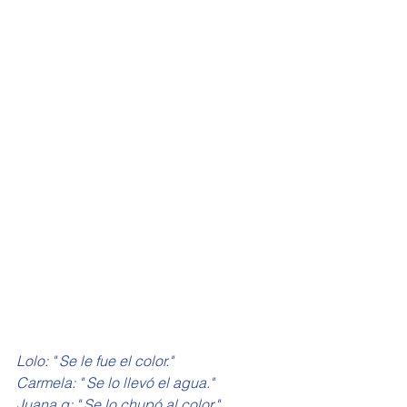
Lolo: " Se le fue el color."
Carmela: " Se lo llevó el agua."
Juana g: " Se lo chupó al color."