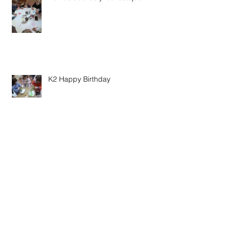
K2 Happy Birthday
K3 "Todo tiene que estar lindo"
K4 "A world of Dinosaurs"