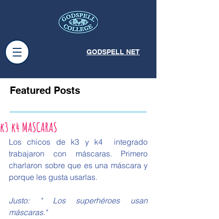
GODSPELL NET
Featured Posts
k3 k4 MASCARAS
Los chicos de k3 y k4  integrado 
trabajaron con máscaras. Primero 
charlaron sobre que es una máscara y 
porque les gusta usarlas.
Justo: " Los superhéroes usan 
máscaras."