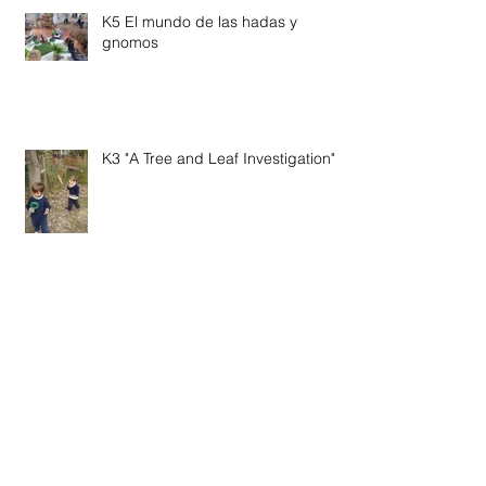
K5 El mundo de las hadas y
gnomos
K3 "A Tree and Leaf Investigation"
K5 "What's Inside our Bodies?":
Bones, Brain, Heart and Blood and
Veins