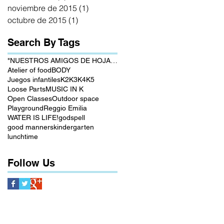
noviembre de 2015
(1)
1 entrada
octubre de 2015
(1)
1 entrada
Search By Tags
"NUESTROS AMIGOS DE HOJAS VERDES"
Atelier of food
BODY
Juegos infantiles
K2
K3
K4
K5
Loose Parts
MUSIC IN K
Open Classes
Outdoor space
Playground
Reggio Emilia
WATER IS LIFE!
godspell
good manners
kindergarten
lunchtime
Follow Us