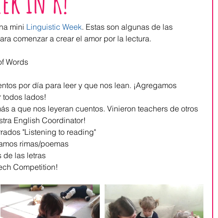
ek in K!
a mini 
Linguistic Week
. Estas son algunas de las 
ra comenzar a crear el amor por la lectura. 
of Words
tos por día para leer y que nos lean. ¡Agregamos 
 todos lados!  
s a que nos leyeran cuentos. Vinieron teachers de otros 
stra English Coordinator!  
dos "Listening to reading"  
amos rimas/poemas  
de las letras  
ch Competition!  