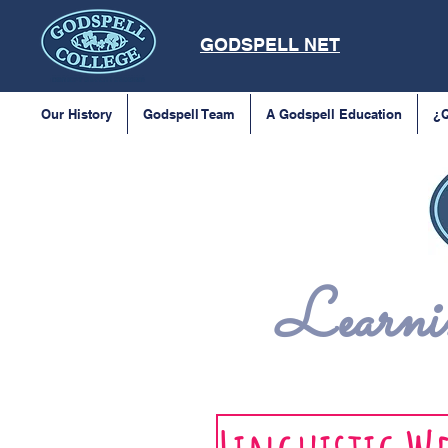
GODSPELL NET
Our History
Godspell Team
A Godspell Education
¿Q
Learnin