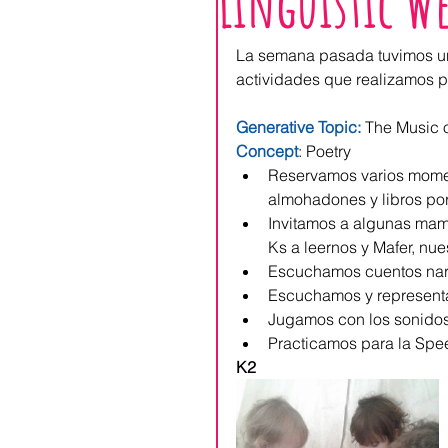
Linguistic We
La semana pasada tuvimos un
actividades que realizamos pa
Generative Topic:
 The Music 
Concept
: Poetry 
Reservamos varios momen
almohadones y libros por
Invitamos a algunas mamá
Ks a leernos y Mafer, nue
Escuchamos cuentos narra
Escuchamos y represent
Jugamos con los sonidos 
Practicamos para la Spee
K2