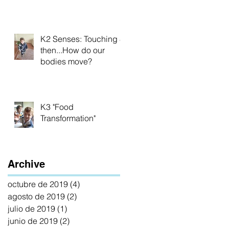
Veins
K2 Senses: Touching &
then...How do our
bodies move?
K3 "Food
Transformation"
Archive
octubre de 2019
(4)
4 entradas
agosto de 2019
(2)
2 entradas
julio de 2019
(1)
1 entrada
junio de 2019
(2)
2 entradas