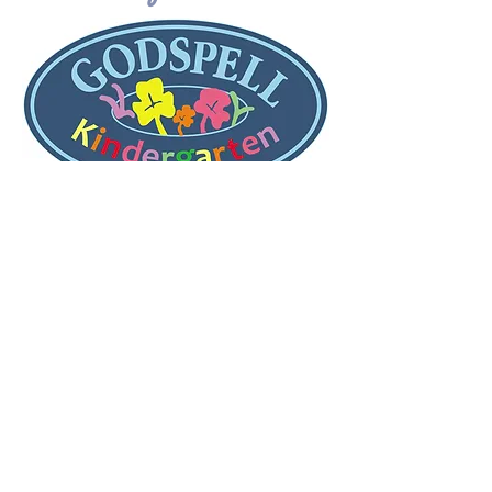
Recent
Posts
K4 La importancia de los regalos y
la decoración
K5 Los colores y los festejos.