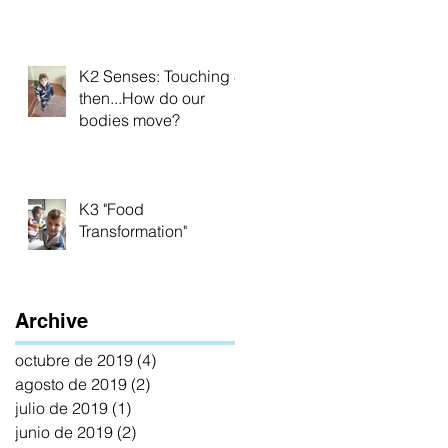
Veins
K2 Senses: Touching &
then...How do our
bodies move?
K3 "Food
Transformation"
Archive
octubre de 2019
(4)
4 entradas
agosto de 2019
(2)
2 entradas
julio de 2019
(1)
1 entrada
junio de 2019
(2)
2 entradas