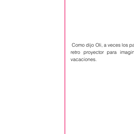
 Como dijo Oli, a veces los papás y mamás se van de viaje. Continuamos explorando el 
retro proyector para imag
vacaciones.