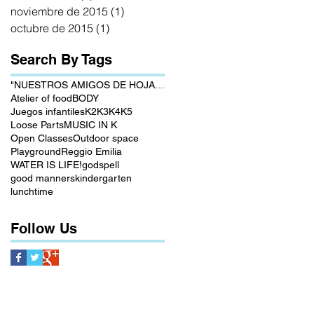
noviembre de 2015
(1)
1 entrada
octubre de 2015
(1)
1 entrada
Search By Tags
"NUESTROS AMIGOS DE HOJAS VERDES"
Atelier of food
BODY
Juegos infantiles
K2
K3
K4
K5
Loose Parts
MUSIC IN K
Open Classes
Outdoor space
Playground
Reggio Emilia
WATER IS LIFE!
godspell
good manners
kindergarten
lunchtime
Follow Us