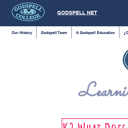
GODSPELL NET
Our History
Godspell Team
A Godspell Education
¿Q
Learnin